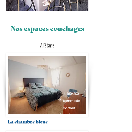
Nos espaces couchages
A l'étage
1 lit 160x200
1 commode
1 portant
1 chaise
La chambre bleue