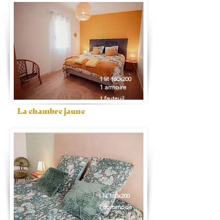
1 lit 160x200
1 armoire
1 fauteuil
La chambre jaune
1 lit 160x200
1 commode
1 portant