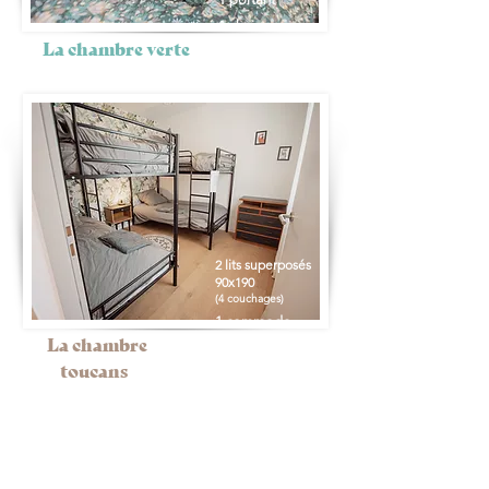
1 chaise
La chambre verte
2 lits superposés
90x190
(4 couchages)
1 commode
La chambre
toucans