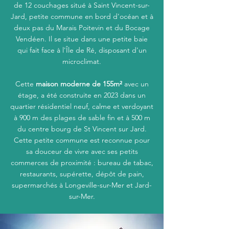
de 12 couchages situé à Saint Vincent-sur-
Jard, petite commune en bord d'océan et à
deux pas du Marais Poitevin et du Bocage
Vendéen. Il se situe dans une petite baie
qui fait face à l'Île de Ré, disposant d'un
microclimat.
Cette
maison moderne de 155m²
avec un
étage, a été construite en 2023 dans un
quartier résidentiel neuf, calme et verdoyant
à 900 m des plages de sable fin et à 500 m
Accueil
du centre bourg de St Vincent sur Jard.
Cette petite commune est reconnue pour
Le gîte et tarifs
sa douceur de vivre avec ses petits
commerces de proximité : bureau de tabac,
restaurants, supérette, dépôt de pain,
Qui sommes nous ?
supermarchés à Longeville-sur-Mer et Jard-
sur-Mer.
Contact