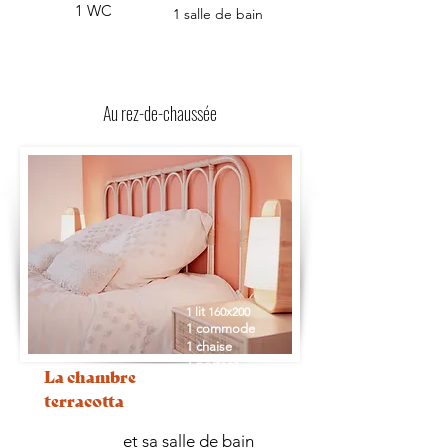
1 WC
1 salle de bain
Au rez-de-chaussée
1 lit 160x200
1 commode
1 chaise
1 portant
La chambre
terracotta
et sa salle de bain