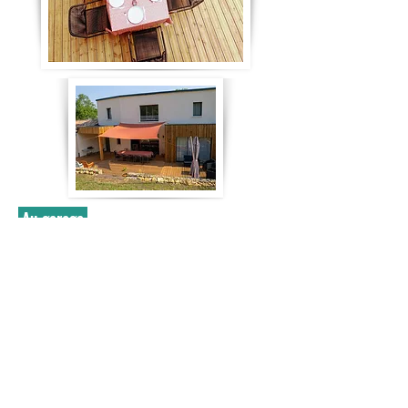
Au garage
1 vélo homme
1 vélo femme
1 barbecue
1 plancha électrique
2 tancarvilles
1 machine à laver
1 sèche linge
1 aspirateur