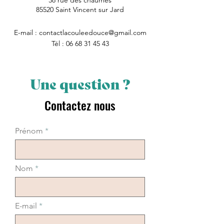
38 rue des chaumes
85520 Saint Vincent sur Jard
E-mail :
contactlacouleedouce@gmail.com
Tél : 06 68 31 45 43
Une question ?
Contactez nous
Accueil
Prénom
Le gîte et tarifs
Nom
Qui sommes nous ?
Contact
E-mail